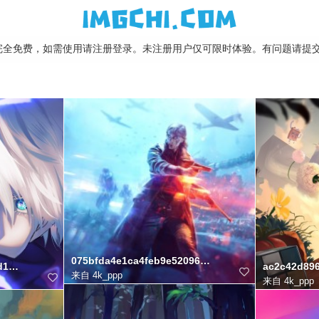
床完全免费，如需使用请注册登录。未注册用户仅可限时体验。有问题请提
075bfda4e1ca4feb9e52096128e3fd22
d19241186072
ac2c42d89
来自
4k_ppp
来自
4k_ppp