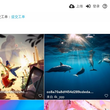
上传
登录
交工单：
提交工单
6ff46e48032dfd3d2c1bb04
cc8a70a8df454d289cdeda6a3f08b25c
来自
4k_ppp