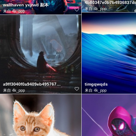
4b80347e0b7b4936837d
wallhaven yxjrwd 副本
来自
4k_ppp
来自
4k_ppp
a9ff3040f0a9409eb495767b6bed0fad
timgqwqds
来自
4k_ppp
来自
4k_ppp