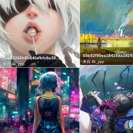
55b92f90ea18415da1829
7aa83266b8b64fafbfc6e39a281df3e0
来自
4k_ppp
来自
4k_ppp