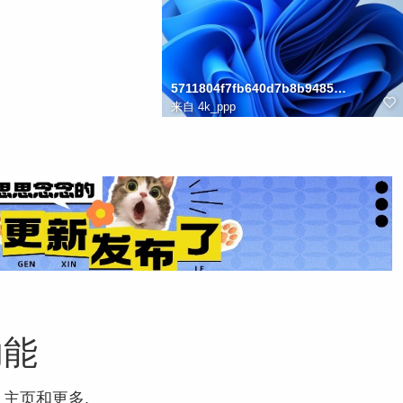
5711804f7fb640d7b8b9485592008e01
来自
4k_ppp
功能
人主页和更多.