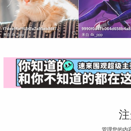
f7deef4aff634fa7a95eb86f78d3a949
9990f0a47b064d658b4a
来自
4k_ppp
来自
4k_ppp
注
管理您的内容