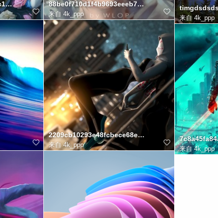
c159f77996d8
88be0f710d1f4b9693eeeb74754c8cf1
timgdsdsd
来自
4k_ppp
来自
4k_ppp
2209cb10293e48fcbece68eb7a3f391b
7c8a45fa8
来自
4k_ppp
来自
4k_ppp