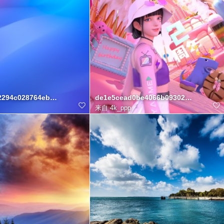
2294c028764ebdc2cb42a08
de1e5cead0be4066b09302e4cbc493e
来自
4k_ppp