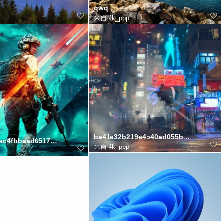
s
qwq
来自
4k_ppp
ba41a32b219e4b40ad055bbb5293589
4ac4fbbaad65176d6ecd89e
来自
4k_ppp