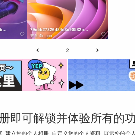
8b6c5eb83571
79c5b27326d84c3c90582bbe092670d8
来自
4k_ppp
2
册即可解锁并体验所有的
, 建立您的个人相册, 自定义您的个人资料, 展示您的个