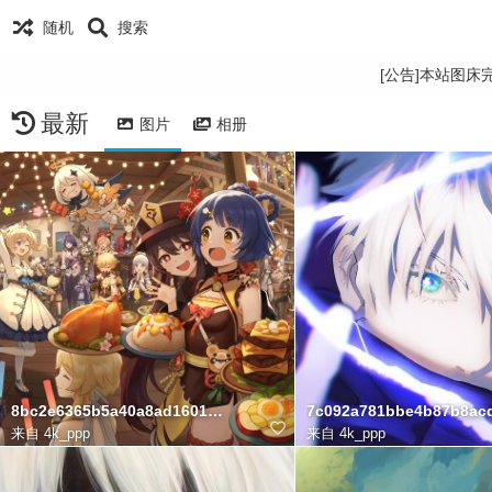
随机
搜索
[公告]本站图
最新
图片
相册
8bc2e6365b5a40a8ad16019d171f2959
7c092a781bbe4b87b8ac
来自
4k_ppp
来自
4k_ppp