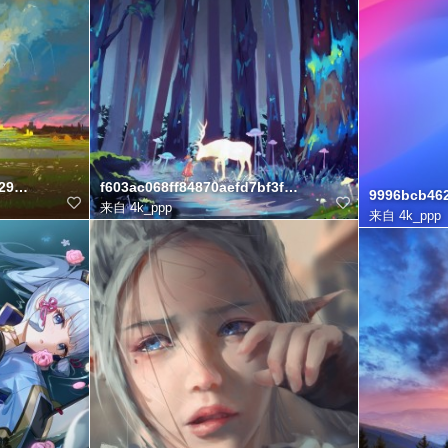
2905d7a7fe9
f603ac068ff84870aefd7bf3fc616e7a
9996bcb46
来自
4k_ppp
来自
4k_ppp